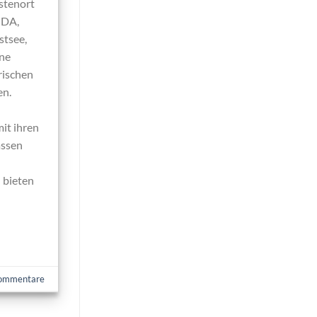
stenort
IDA,
stsee,
ine
rischen
en.
mit ihren
assen
 bieten
mmentare