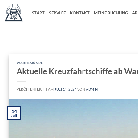
Zum
Inhalt
START
SERVICE
KONTAKT
MEINE BUCHUNG
AB
springen
WARNEMÜNDE
Aktuelle Kreuzfahrtschiffe ab W
VERÖFFENTLICHT AM
JULI 14, 2024
VON
ADMIN
14
Juli