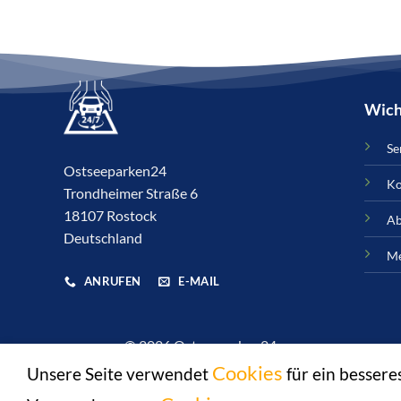
Wich
Se
Ostseeparken24
Ko
Trondheimer Straße 6
18107 Rostock
Ab
Deutschland
Me
ANRUFEN
E-MAIL
© 2026 Ostseeparken24
Cookies
Unsere Seite verwendet
für ein besser